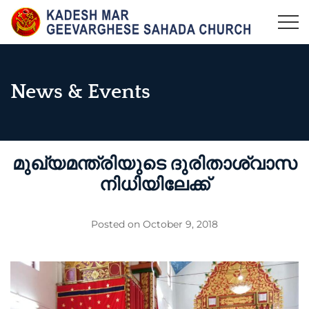
Skip
to
KADESH MAR GEEVARGHESE SAHADA CHURCH,
Maramangalam Pally
content
MARAMANGALAM
News & Events
മുഖ്യമന്ത്രിയുടെ ദുരിതാശ്വാസ
നിധിയിലേക്ക്
Posted on
October 9, 2018